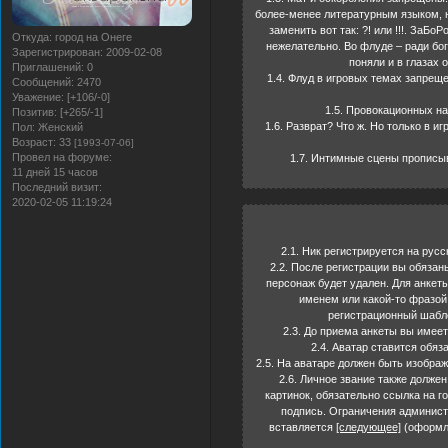
более-менее литературным языком, н
заменить вот так: ?! или !!!. За
Откуда:
город на Онеге
нежелательно. Во флуде – ради бог
Зарегистрирован
: 2009-02-08
поняли и в глазах 
Приглашений:
0
1.4. Флуд в игровых темах запреще
Сообщений:
2470
Уважение:
[+106/-0]
1.5. Провокационных на
Позитив:
[+265/-1]
1.6. Разврат? Что ж. Но только в и
Пол:
Женский
Возраст:
33
[1993-07-06]
Провел на форуме:
1.7. Интимные сцены прописыв
11 дней 15 часов
Последний визит:
2020-02-05 11:19:24
2.1. Ник регистрируется на рус
2.2. После регистрации вы обязан
персонаж будет удален. Для анкет
именем или какой-то фразой
регистрационный шабло
2.3. До приема анкеты вы имеет
2.4. Аватар ставится обяз
2.5. На аватаре должен быть изображе
2.6. Личное звание также должен
картинок, обязательно ссылка на 
подпись. Ограничения администр
вставляется
[следующее]
(оформля