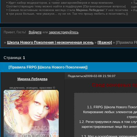
• Идет набор модераторов, а также аватаромейкеров и пиар-компании.
• Т
Соответствующую тему можно найти в подфоруме [Организационные вопросы]
сце
• Самым позитивным человеком месяца стала
Марина Лебедева
! У нее позитива
• Р
в три раза больше, чем уважухи... ну не ня. Так что прошу любить и позитивить.))
Привет, Гость!
Войдите
или
зарегистрируйтесь
.
»
Школа Нового Поколения | неоконченная осень
»
[Важно]
»
[Правила F
Страница:
1
[Правила FRPG |Школа Нового Поколения|]
Поделиться
2009-02-08 21:56:07
Марина Лебедева
Свод основных пр
медленно, изящно, красиво ©
1.1. FRPG |Школа Нового Поколен
Копирование любых элементов диз
строго
1.2. Регистрируемся лишь в том слу
зарегистрированные лица без анке
1.3. Мат и оскорбления запрещены