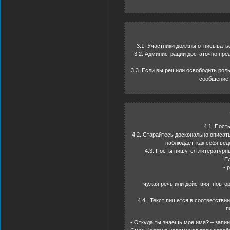
3.1. Участники должны отписыватьс
3.2. Администрации достаточно пре
3.3. Если вы решили освободить роль
сообщение 
4.1. Пост
4.2. Старайтесь досконально описать 
наблюдает, как себя вед
4.3. Посты пишутся литературным
Ед
- 
- чужая речь или действия, повто
4.4. Текст пишется в соответстви
п
- Откуда ты знаешь мое имя? – запин