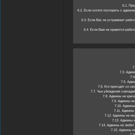
6.1. Пр
6.2. Если хотите поспорить с админ
6.3. Если Вас не устраивает раб
6.4. Если Вам не нравится работ
7
7.3. Адми
7.4
7.5. Адм
7.6. Кто приходят со с
7.7. Чьи убеждения совпада
7.8. Админы не крич
7.9. Админы н
7.10. Админы
7.11. Админы
7.12. Админы не не
7.13. Админы 
7.14. Админы не любят
7.15. Админы н
7.1