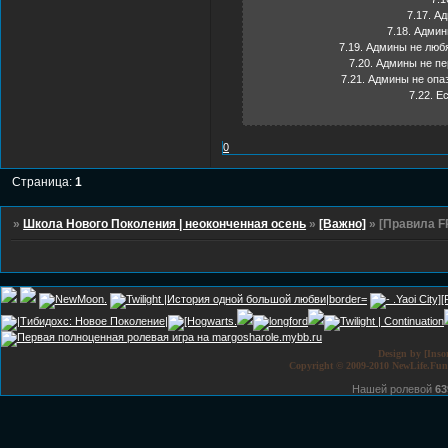
7.17. А
7.18. Админ
7.19. Админы не люб
7.20. Админы не пе
7.21. Админы не опа
7.22. Е
0
Страница:
1
»
Школа Нового Поколения | неоконченная осень
»
[Важно]
»
[Правила F
Design by [Ins
Copyright © 2009-2010 NewLife.Funbb
Нашей ролевой
63