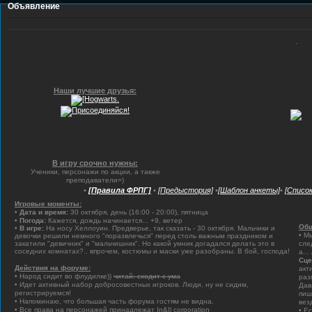
Объявление
.
Наши лучшие друзья:
В игру срочно нужны:
Ученики, персонажи по акции, а также
преподаватели=)
•
[Правила ФРПГ]
•
[Предыстория]
•
[Шаблон анкеты]
•
[Списо
Игровые моменты:
•
Дата и время:
30 октября, день (16:00 - 20:00), пятница
•
Погода:
Кажется, дождь начинается... +9, ветер
Общ
•
В игре:
На носу Хеллоуин. Предверье, так сказать - 30 октября. Мальчики и
• М
девочки решили немного "поразвлечься" перед столь важным праздником и
закатили "девичник" и "мальчишник". Но какой умник догадался делать это в
сле
соседних комнатах?.. впрочем, костюмы и маски уже разобраны. В бой, господа!
а..
Сце
Действия на форуме:
акт
• Народ сидит во флудилке))
читай: сходит с ума
раз
• Идет активный набор добросовестных игроков. Люди, ну не сидим,
Дав
регистрируемся!
пиш
• Напоминаю, что большая часть форума гостям не видна.
вез
• Все права на персонажей принадлежат In&Il corporation
• Е