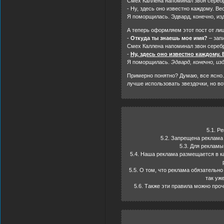
Смех Каллена напоминал звон серебр
- Ну, здесь оно известно каждому. Ве
Я поморщилась. Эдвард, конечно, из
А теперь оформляем этот пост от лиц
-
Откуда ты знаешь мое имя?
– запи
Смех Каллена напоминал звон серебр
-
Ну, здесь оно известно каждому.
Я поморщилась.
Эдвард, конечно, и
Примерно понятно? Думаю, все ясно
лучше использовать звездочки, но во
5.1. Р
5.2. Запрещена реклама
5.3. Для рекламы
5.4. Наша реклама размещается в к
5.5. О том, что реклама обязательн
так уж
5.6. Также эти правила можно про