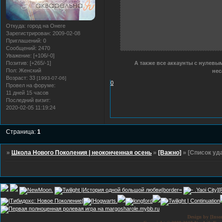
Откуда:
город на Онеге
Зарегистрирован
: 2009-02-08
Приглашений:
0
Сообщений:
2470
Уважение:
[+106/-0]
А также все аккаунты с нулев
Позитив:
[+265/-1]
Пол:
Женский
нес
Возраст:
33
[1993-07-06]
0
Провел на форуме:
11 дней 15 часов
Последний визит:
2020-02-05 11:19:24
Страница:
1
»
Школа Нового Поколения | неоконченная осень
»
[Важно]
»
[Список уд
Design by [Ins