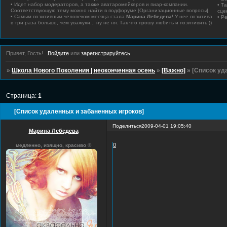
• Идет набор модераторов, а также аватаромейкеров и пиар-компании.
• Т
Соответствующую тему можно найти в подфоруме [Организационные вопросы]
сце
• Самым позитивным человеком месяца стала
Марина Лебедева
! У нее позитива
• Р
в три раза больше, чем уважухи... ну не ня. Так что прошу любить и позитивить.))
Привет, Гость!
Войдите
или
зарегистрируйтесь
.
»
Школа Нового Поколения | неоконченная осень
»
[Важно]
»
[Список уд
Страница:
1
[Список удаленных и забаненных игроков]
Поделиться
2009-04-01 19:05:40
Марина Лебедева
0
медленно, изящно, красиво ©