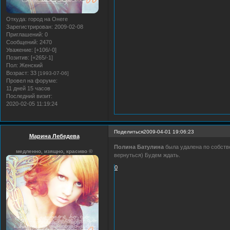
Откуда:
город на Онеге
Зарегистрирован
: 2009-02-08
Приглашений:
0
Сообщений:
2470
Уважение:
[+106/-0]
Позитив:
[+265/-1]
Пол:
Женский
Возраст:
33
[1993-07-06]
Провел на форуме:
11 дней 15 часов
Последний визит:
2020-02-05 11:19:24
Поделиться
2009-04-01 19:06:23
Марина Лебедева
Полина Батулина
была удалена по собств
медленно, изящно, красиво ©
вернуться) Будем ждать.
0