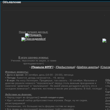
Объявление
.
Наши лучшие друзья:
В игру срочно нужны:
Ученики, персонажи по акции, а также
преподаватели=)
•
[Правила ФРПГ]
•
[Предыстория]
•
[Шаблон анкеты]
•
[Списо
Игровые моменты:
•
Дата и время:
30 октября, день (16:00 - 20:00), пятница
•
Погода:
Кажется, дождь начинается... +9, ветер
Общ
•
В игре:
На носу Хеллоуин. Предверье, так сказать - 30 октября. Мальчики и
• М
девочки решили немного "поразвлечься" перед столь важным праздником и
закатили "девичник" и "мальчишник". Но какой умник догадался делать это в
сле
соседних комнатах?.. впрочем, костюмы и маски уже разобраны. В бой, господа!
а..
Сце
Действия на форуме:
акт
• Народ сидит во флудилке))
читай: сходит с ума
раз
• Идет активный набор добросовестных игроков. Люди, ну не сидим,
Дав
регистрируемся!
пиш
• Напоминаю, что большая часть форума гостям не видна.
вез
• Все права на персонажей принадлежат In&Il corporation
• Е