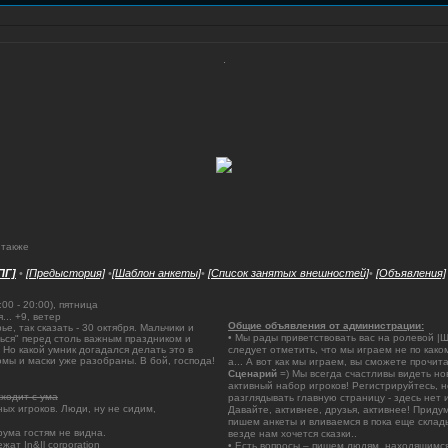
.
 также
ПГ]
•
[Предыстория]
•
[Шаблон анкеты]
•
[Список занятых внешностей]
•
[Объявления]
00 - 20:00), пятница
.. +9, ветер
Общие объявления от администрации:
, так сказать - 30 октября. Мальчики и
• Мы рады приветствовать вас на ролевой |
ься" перед столь важным праздником и
 Но какой умник догадался делать это в
следует отметить, что мы играем не по как
юмы и маски уже разобраны. В бой, господа!
а... А вот как мы играем, вы сможете прочит
Сценарий
=) Мы всегда счастливы видеть нов
активный набор игроков! Регистрируйтесь, 
сходит с ума
разглядывать главную страницу - здесь нет 
ых игроков. Люди, ну не сидим,
Давайте, активнее, друзья, активнее! Прид
пишем анкеты и вливаемся в пока еще склад
рума гостям не видна.
везде нам хочется сказки..
ат In&Il corporation
• Есть вопросы – пишем людям, находящимс