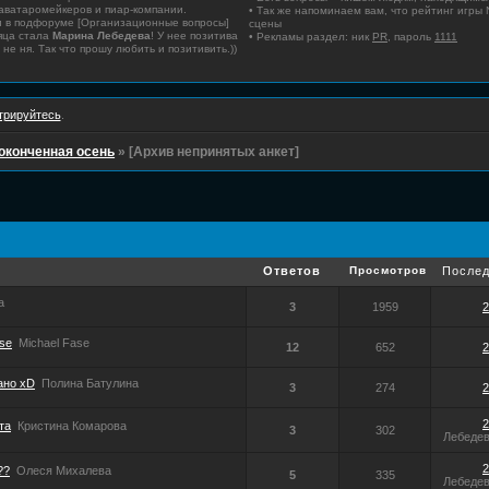
 аватаромейкеров и пиар-компании.
• Так же напоминаем вам, что рейтинг игры
 в подфоруме [Организационные вопросы]
сцены
яца стала
Марина Лебедева
! У нее позитива
• Рекламы раздел: ник
PR
, пароль
1111
 не ня. Так что прошу любить и позитивить.))
трируйтесь
.
оконченная осень
»
[Архив непринятых анкет]
Ответов
Просмотров
Послед
а
3
1959
2
se
Michael Fase
12
652
2
ано xD
Полина Батулина
3
274
2
2
та
Кристина Комарова
3
302
Лебеде
2
??
Олеся Михалева
5
335
Лебеде