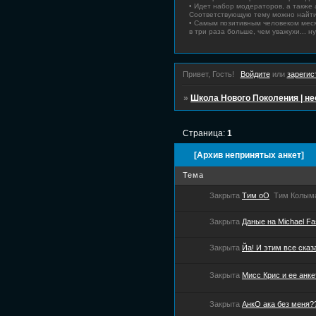
• Идет набор модераторов, а также
Соответствующую тему можно найти
• Самым позитивным человеком мес
в три раза больше, чем уважухи... ну
Привет, Гость!
Войдите
или
зарегис
»
Школа Нового Поколения | не
Страница:
1
[Архив непринятых анкет]
Тема
Закрыта
Тим oO
Тим Колым
Закрыта
Даные на Michael Fa
Закрыта
Йа! И этим все сказ
Закрыта
Мисс Крис и ее анке
Закрыта
АнкО ака без меня?