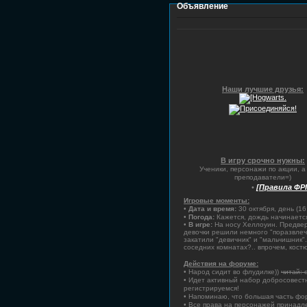
Объявление
Наши лучшие друзья:
В игру срочно нужны:
Ученики, персонажи по акции, а
преподаватели=)
•
[Правила ФР
Игровые моменты:
•
Дата и время:
30 октября, день (16:
•
Погода:
Кажется, дождь начинается.
•
В игре:
На носу Хеллоуин. Предверье
девочки решили немного "поразвлеч
закатили "девичник" и "мальчишник".
соседних комнатах?.. впрочем, кост
Действия на форуме:
• Народ сидит во флудилке))
читай: 
• Идет активный набор добросовестн
регистрируемся!
• Напоминаю, что большая часть фо
• Все права на персонажей принадлеж