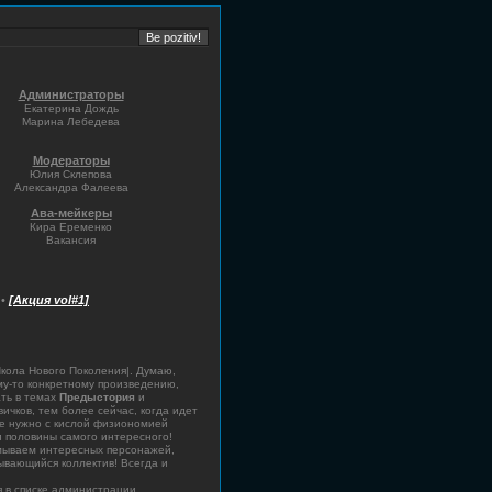
Администраторы
Екатерина Дождь
Марина Лебедева
Модераторы
Юлия Склепова
Александра Фалеева
Ава-мейкеры
Кира Еременко
Вакансия
•
[Акция vol#1]
Школа Нового Поколения|. Думаю,
ому-то конкретному произведению,
ать в темах
Предыстория
и
ичков, тем более сейчас, когда идет
не нужно с кислой физиономией
и половины самого интересного!
умываем интересных персонажей,
ывающийся коллектив! Всегда и
я в списке администрации